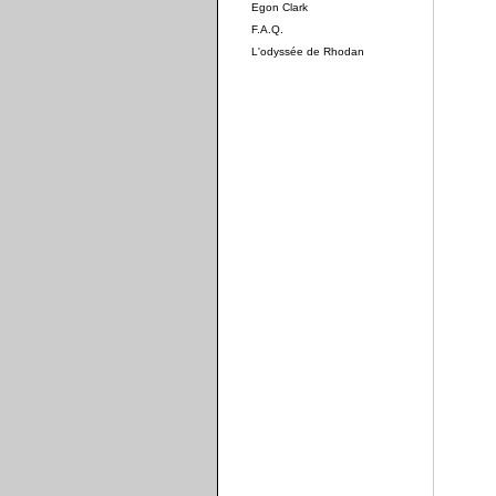
Egon Clark
F.A.Q.
L'odyssée de Rhodan