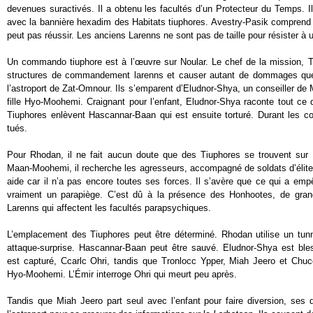
devenues suractivés. Il a obtenu les facultés d’un Protecteur du Temps. Il
avec la bannière hexadim des Habitats tiuphores. Avestry-Pasik comprend q
peut pas réussir. Les anciens Larenns ne sont pas de taille pour résister à 
Un commando tiuphore est à l’œuvre sur Noular. Le chef de la mission, Tro
structures de commandement larenns et causer autant de dommages que 
l’astroport de Zat-Omnour. Ils s’emparent d’Eludnor-Shya, un conseiller de
fille Hyo-Moohemi. Craignant pour l’enfant, Eludnor-Shya raconte tout ce qu
Tiuphores enlèvent Hascannar-Baan qui est ensuite torturé. Durant les c
tués.
Pour Rhodan, il ne fait aucun doute que des Tiuphores se trouvent sur 
Maan-Moohemi, il recherche les agresseurs, accompagné de soldats d’élite.
aide car il n’a pas encore toutes ses forces. Il s’avère que ce qui a emp
vraiment un parapiège. C’est dû à la présence des Honhootes, de gran
Larenns qui affectent les facultés parapsychiques.
L’emplacement des Tiuphores peut être déterminé. Rhodan utilise un tu
attaque-surprise. Hascannar-Baan peut être sauvé. Eludnor-Shya est ble
est capturé, Ccarlc Ohri, tandis que Tronlocc Ypper, Miah Jeero et Ch
Hyo-Moohemi. L’Émir interroge Ohri qui meurt peu après.
Tandis que Miah Jeero part seul avec l’enfant pour faire diversion, se