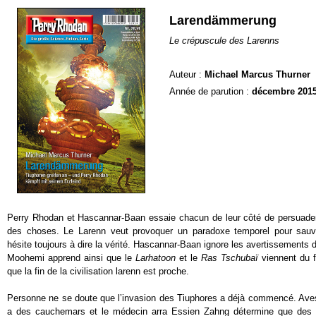
Larendämmerung
Le crépuscule des Larenns
Auteur :
Michael Marcus Thurner
Année de parution :
décembre 201
Perry Rhodan et Hascannar-Baan essaie chacun de leur côté de persuade
des choses. Le Larenn veut provoquer un paradoxe temporel pour sauve
hésite toujours à dire la vérité. Hascannar-Baan ignore les avertissements 
Moohemi apprend ainsi que le
Larhatoon
et le
Ras Tschubaï
viennent du 
que la fin de la civilisation larenn est proche.
Personne ne se doute que l’invasion des Tiuphores a déjà commencé. Avestr
a des cauchemars et le médecin arra Essien Zahng détermine que des 