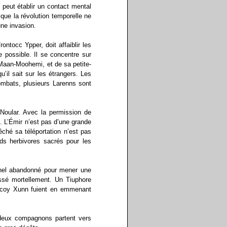
 peut établir un contact mental
ue la révolution temporelle ne
une invasion.
ntocc Ypper, doit affaiblir les
possible. Il se concentre sur
 Maan-Moohemi, et de sa petite-
’il sait sur les étrangers. Les
ombats, plusieurs Larenns sont
Noular. Avec la permission de
 L’Émir n’est pas d’une grande
êché sa téléportation n’est pas
ds herbivores sacrés pour les
nnel abandonné pour mener une
ssé mortellement. Un Tiuphore
uccoy Xunn fuient en emmenant
s deux compagnons partent vers