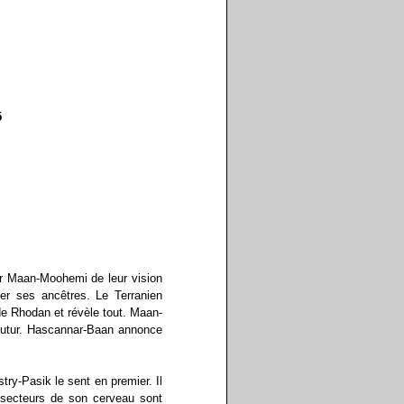
5
r Maan-Moohemi de leur vision
r ses ancêtres. Le Terranien
de Rhodan et révèle tout. Maan-
futur. Hascannar-Baan annonce
y-Pasik le sent en premier. Il
secteurs de son cerveau sont