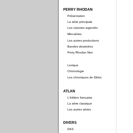
PERRY RHODAN
Présentation
La série principale
Les volumes argentés
Mini-séries
Les autres productions
Bandes dessinées
Perry Rhodan Neo
Lexique
Chronologie
Les chroniques de Délos
ATLAN
L'édition française
La série classique
Les autres séries
DIVERS
DAS