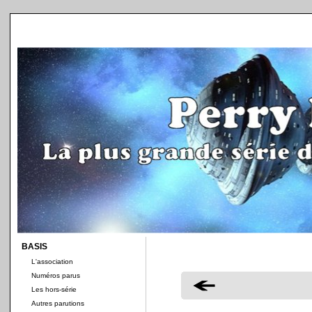
BASIS
L'association
Numéros parus
Les hors-série
Autres parutions