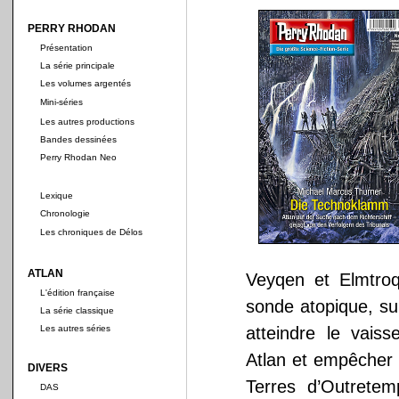
PERRY RHODAN
Présentation
La série principale
Les volumes argentés
Mini-séries
Les autres productions
Bandes dessinées
Perry Rhodan Neo
Lexique
Chronologie
Les chroniques de Délos
ATLAN
Veyqen et Elmtroq,
L'édition française
sonde atopique, su
La série classique
Les autres séries
atteindre le vais
Atlan et empêcher 
DIVERS
Terres d’Outrete
DAS