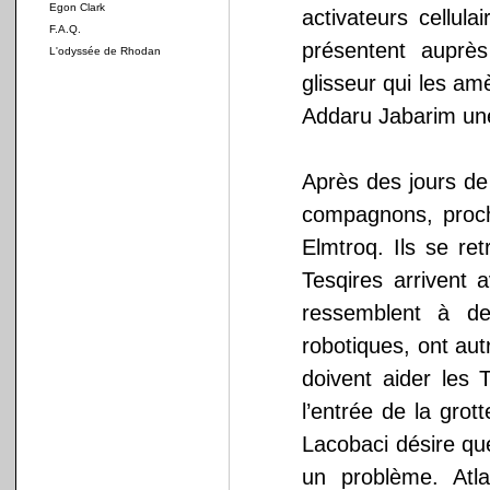
Egon Clark
activateurs cellul
F.A.Q.
présentent auprès
L'odyssée de Rhodan
glisseur qui les a
Addaru Jabarim une
Après des jours de
compagnons, proch
Elmtroq. Ils se re
Tesqires arrivent 
ressemblent à d
robotiques, ont aut
doivent aider les 
l’entrée de la grot
Lacobaci désire que
un problème. Atla