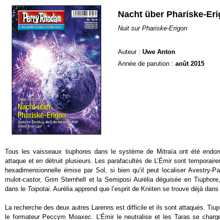
Nacht über Phariske-Er
Nuit sur Phariske-Erigon
Auteur :
Uwe Anton
Année de parution :
août 2015
Tous les vaisseaux tiuphores dans le système de Mitraïa ont été endo
attaque et en détruit plusieurs. Les parafacultés de L’Émir sont temporaire
hexadimensionnelle émise par Sol, si bien qu’il peut localiser Avestry-Pa
mulot-castor, Grim Sternhell et la Semiposi Aurélia déguisée en Tiuphore,
dans le
Toipotai
. Aurélia apprend que l’esprit de Kniiten se trouve déjà dan
La recherche des deux autres Larenns est difficile et ils sont attaqués. Ti
le formateur Peccym Moaxec. L’Émir le neutralise et les Taras se charg