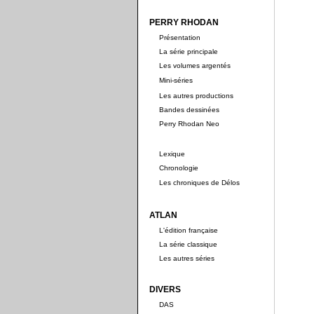
PERRY RHODAN
Présentation
La série principale
Les volumes argentés
Mini-séries
Les autres productions
Bandes dessinées
Perry Rhodan Neo
Lexique
Chronologie
Les chroniques de Délos
ATLAN
L'édition française
La série classique
Les autres séries
DIVERS
DAS