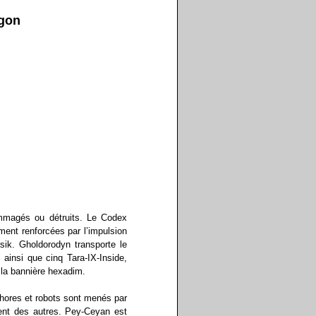
igon
mmagés ou détruits. Le Codex
ment renforcées par l’impulsion
sik. Gholdorodyn transporte le
 ainsi que cinq Tara-IX-Inside,
s la bannière hexadim.
uphores et robots sont menés par
ent des autres. Pey-Ceyan est