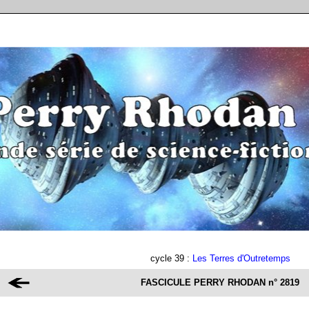
cycle 39 :
Les Terres d'Outretemps
FASCICULE PERRY RHODAN
n° 2819