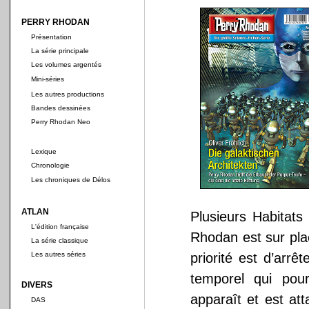
PERRY RHODAN
Présentation
La série principale
Les volumes argentés
Mini-séries
Les autres productions
Bandes dessinées
Perry Rhodan Neo
Lexique
Chronologie
Les chroniques de Délos
ATLAN
Plusieurs Habitats
L'édition française
Rhodan est sur pl
La série classique
Les autres séries
priorité est d’arr
temporel qui pour
DIVERS
apparaît et est at
DAS