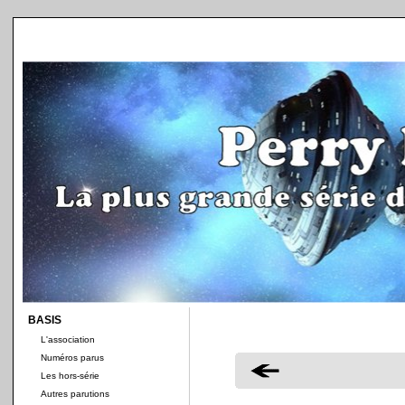
BASIS
L'association
Numéros parus
Les hors-série
Autres parutions