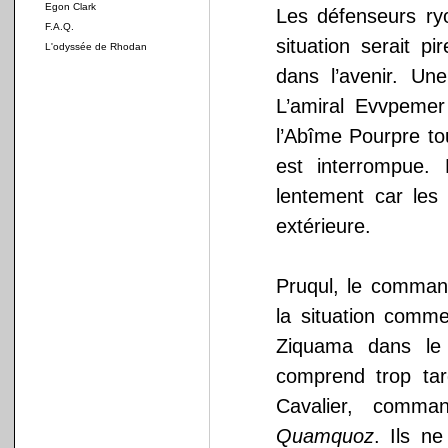
Egon Clark
Les défenseurs ryo
F.A.Q.
situation serait p
L'odyssée de Rhodan
dans l’avenir. Une
L’amiral Evvpemer
l’Abîme Pourpre to
est interrompue.
lentement car les 
extérieure.
Pruqul, le comma
la situation comme
Ziquama dans le
comprend trop tar
Cavalier, comma
Quamquoz
. Ils n