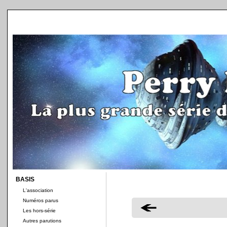
BASIS
L'association
Numéros parus
Les hors-série
Autres parutions