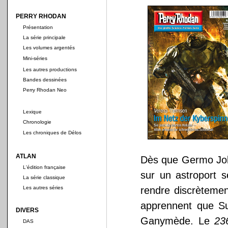
PERRY RHODAN
Présentation
La série principale
Les volumes argentés
Mini-séries
Les autres productions
Bandes dessinées
Perry Rhodan Neo
Lexique
Chronologie
Les chroniques de Délos
ATLAN
Dès que Germo Job
L'édition française
sur un astroport 
La série classique
Les autres séries
rendre discrètemen
apprennent que Sue
DIVERS
Ganymède. Le
23
DAS