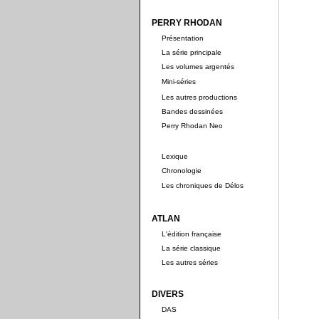
PERRY RHODAN
Présentation
La série principale
Les volumes argentés
Mini-séries
Les autres productions
Bandes dessinées
Perry Rhodan Neo
Lexique
Chronologie
Les chroniques de Délos
ATLAN
L'édition française
La série classique
Les autres séries
DIVERS
DAS