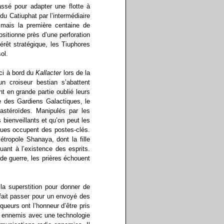
assé pour adapter une flotte à
u Catiuphat par l’intermédiaire
mais la première centaine de
ositionne près d’une perforation
rêt stratégique, les Tiuphores
ol.
ci à bord du
Kallacter
lors de la
un croiseur bestian s’abattent
t en grande partie oublié leurs
le des Gardiens Galactiques, le
 astéroïdes. Manipulés par les
 bienveillants et qu’on peut les
iques occupent des postes-clés.
tropole Shanaya, dont la fille
ant à l’existence des esprits.
e guerre, les prières échouent
la superstition pour donner de
e fait passer pour un envoyé des
queurs ont l’honneur d’être pris
s ennemis avec une technologie