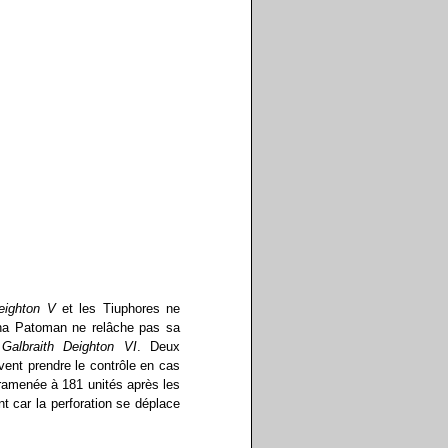
eighton V
et les Tiuphores ne
nna Patoman ne relâche pas sa
u
Galbraith Deighton VI
. Deux
ivent prendre le contrôle en cas
 ramenée à 181 unités après les
nt car la perforation se déplace