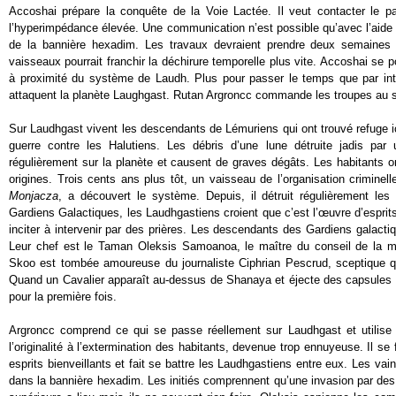
Accoshai prépare la conquête de la Voie Lactée. Il veut contacter le p
l’hyperimpédance élevée. Une communication n’est possible qu’avec l’aide d
de la bannière hexadim. Les travaux devraient prendre deux semaines 
vaisseaux pourrait franchir la déchirure temporelle plus vite. Accoshai se p
à proximité du système de Laudh. Plus pour passer le temps que par inté
attaquent la planète Laughgast. Rutan Argroncc commande les troupes au s
Sur Laudhgast vivent les descendants de Lémuriens qui ont trouvé refuge i
guerre contre les Halutiens. Les débris d’une lune détruite jadis par 
régulièrement sur la planète et causent de graves dégâts. Les habitants on
origines. Trois cents ans plus tôt, un vaisseau de l’organisation criminel
Monjacza
, a découvert le système. Depuis, il détruit régulièrement les
Gardiens Galactiques, les Laudhgastiens croient que c’est l’œuvre d’esprits
inciter à intervenir par des prières. Les descendants des Gardiens galact
Leur chef est le Taman Oleksis Samoanoa, le maître du conseil de la mé
Skoo est tombée amoureuse du journaliste Ciphrian Pescrud, sceptique qu
Quand un Cavalier apparaît au-dessus de Shanaya et éjecte des capsules d
pour la première fois.
Argroncc comprend ce qui se passe réellement sur Laudhgast et utilise 
l’originalité à l’extermination des habitants, devenue trop ennuyeuse. Il s
esprits bienveillants et fait se battre les Laudhgastiens entre eux. Les vain
dans la bannière hexadim. Les initiés comprennent qu’une invasion par de