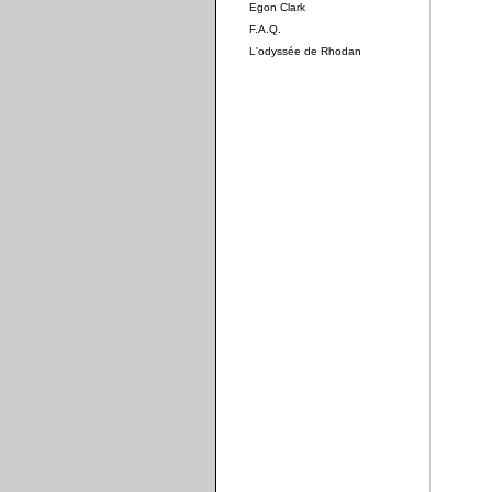
Egon Clark
F.A.Q.
L'odyssée de Rhodan