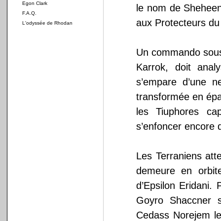
Egon Clark
le nom de Sheheen
F.A.Q.
aux Protecteurs du 
L'odyssée de Rhodan
Un commando sous l
Karrok, doit ana
s’empare d’une ne
transformée en épav
les Tiuphores ca
s’enfoncer encore 
Les Terraniens att
demeure en orbit
d’Epsilon Eridani.
Goyro Shaccner se
Cedass Norejem leu