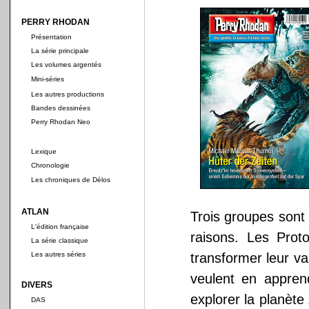
PERRY RHODAN
Présentation
La série principale
Les volumes argentés
Mini-séries
Les autres productions
Bandes dessinées
Perry Rhodan Neo
Lexique
Chronologie
Les chroniques de Délos
ATLAN
Trois groupes sont
L'édition française
raisons. Les Prot
La série classique
Les autres séries
transformer leur v
veulent en appren
DIVERS
explorer la planèt
DAS