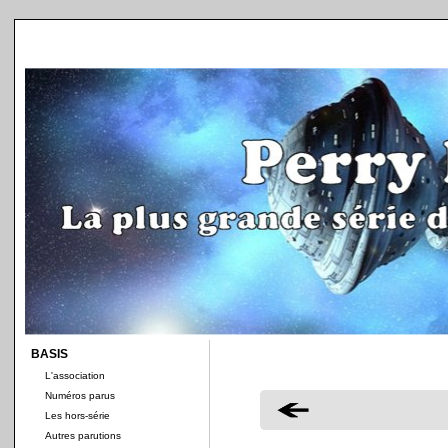
BASIS
L'association
Numéros parus
Les hors-série
Autres parutions