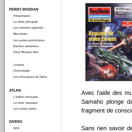
PERRY RHODAN
Présentation
La série principale
Les volumes argentés
Mini-séries
Les autres productions
Bandes dessinées
Perry Rhodan Neo
Lexique
Chronologie
Les chroniques de Délos
ATLAN
Avec l’aide des mu
L'édition française
Samaho plonge dan
La série classique
Les autres séries
fragment de consci
DIVERS
Sans rien savoir d
DAS