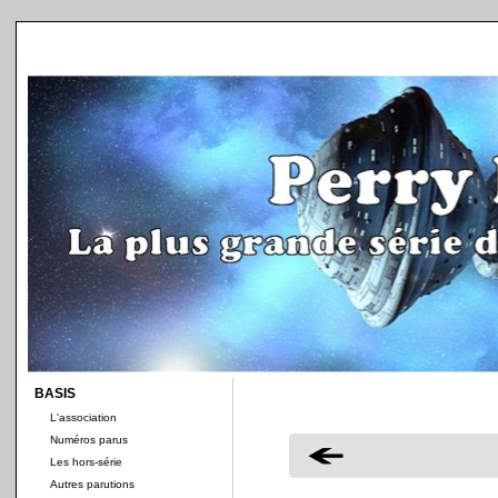
BASIS
L'association
Numéros parus
Les hors-série
Autres parutions