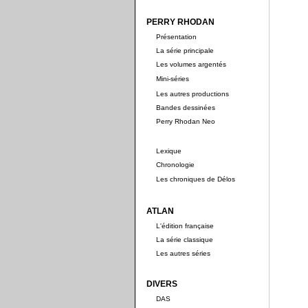
PERRY RHODAN
Présentation
La série principale
Les volumes argentés
Mini-séries
Les autres productions
Bandes dessinées
Perry Rhodan Neo
Lexique
Chronologie
Les chroniques de Délos
ATLAN
L'édition française
La série classique
Les autres séries
DIVERS
DAS