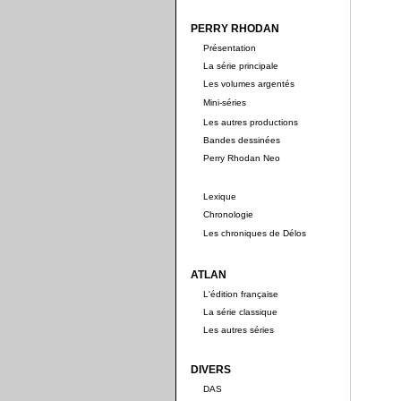
PERRY RHODAN
Présentation
La série principale
Les volumes argentés
Mini-séries
Les autres productions
Bandes dessinées
Perry Rhodan Neo
Lexique
Chronologie
Les chroniques de Délos
ATLAN
L'édition française
La série classique
Les autres séries
DIVERS
DAS