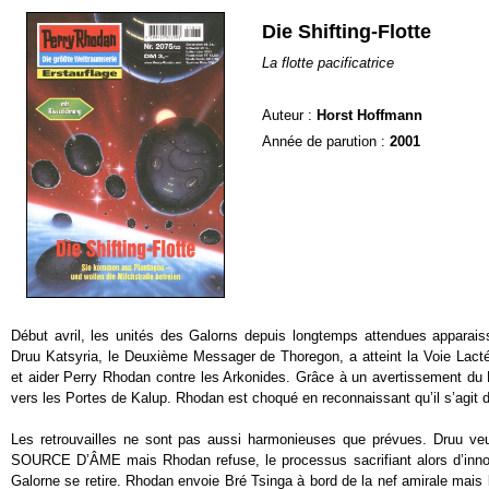
Die Shifting-Flotte
La flotte pacificatrice
Auteur :
Horst Hoffmann
Année de parution :
2001
Début avril, les unités des Galorns depuis longtemps attendues apparai
Druu Katsyria, le Deuxième Messager de Thoregon, a atteint la Voie Lacté
et aider Perry Rhodan contre les Arkonides. Grâce à un avertissement du Lei
vers les Portes de Kalup. Rhodan est choqué en reconnaissant qu’il s’agit
Les retrouvailles ne sont pas aussi harmonieuses que prévues. Druu veut u
SOURCE D’ÂME mais Rhodan refuse, le processus sacrifiant alors d’inno
Galorne se retire. Rhodan envoie Bré Tsinga à bord de la nef amirale mais