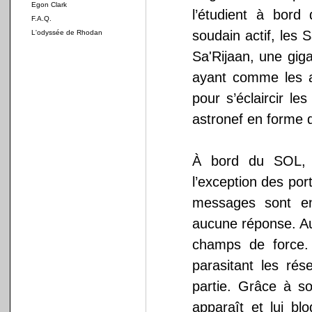
Egon Clark
l’étudient à bord
F.A.Q.
soudain actif, les
L'odyssée de Rhodan
Sa'Rijaan, une gi
ayant comme les 
pour s’éclaircir le
astronef en forme d
À bord du SOL, l
l’exception des po
messages sont en
aucune réponse. Au 
champs de force.
parasitant les ré
partie. Grâce à so
apparaît et lui b