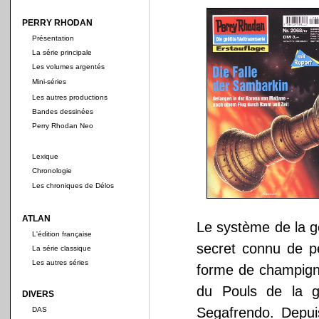
PERRY RHODAN
Présentation
La série principale
Les volumes argentés
Mini-séries
Les autres productions
Bandes dessinées
Perry Rhodan Neo
Lexique
Chronologie
Les chroniques de Délos
ATLAN
Le système de la g
L'édition française
secret connu de p
La série classique
Les autres séries
forme de champign
du Pouls de la g
DIVERS
Segafrendo. Depuis
DAS