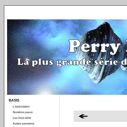
BASIS
L'association
Numéros parus
Les hors-série
Autres parutions