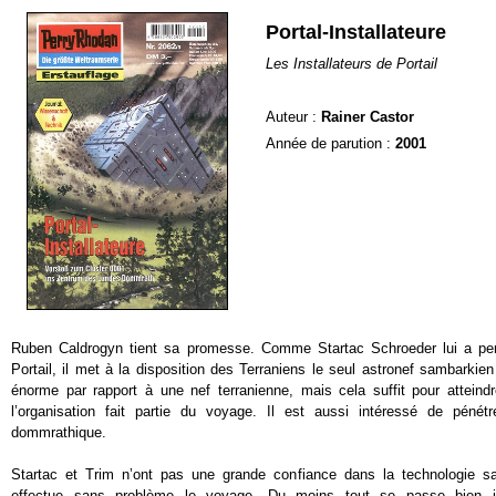
Portal-Installateure
Les Installateurs de Portail
Auteur :
Rainer Castor
Année de parution :
2001
Ruben Caldrogyn tient sa promesse. Comme Startac Schroeder lui a per
Portail, il met à la disposition des Terraniens le seul astronef sambarkie
énorme par rapport à une nef terranienne, mais cela suffit pour atteind
l’organisation fait partie du voyage. Il est aussi intéressé de péné
dommrathique.
Startac et Trim n’ont pas une grande confiance dans la technologie s
effectue sans problème le voyage. Du moins tout se passe bien j