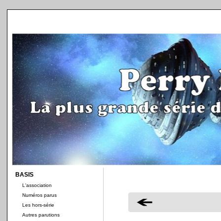
BASIS
L'association
Numéros parus
Les hors-série
Autres parutions