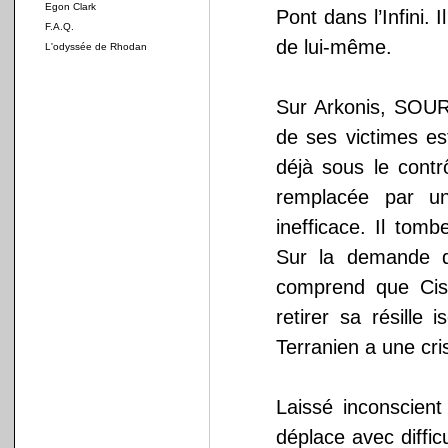
Egon Clark
Pont dans l’Infini. 
F.A.Q.
de lui-même.
L'odyssée de Rhodan
Sur Arkonis, SOUR
de ses victimes est
déjà sous le contr
remplacée par un
inefficace. Il tom
Sur la demande d
comprend que Cist
retirer sa résille
Terranien a une cris
Laissé inconscien
déplace avec diffic