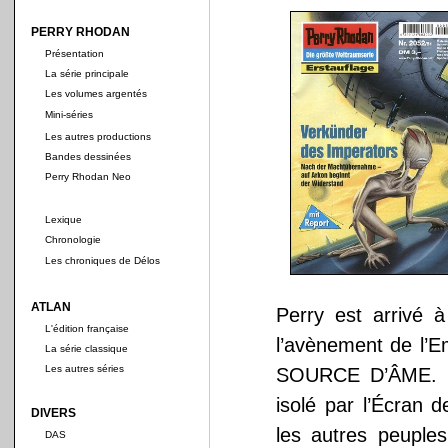
PERRY RHODAN
Présentation
La série principale
Les volumes argentés
Mini-séries
Les autres productions
Bandes dessinées
Perry Rhodan Neo
Lexique
Chronologie
Les chroniques de Délos
ATLAN
Perry est arrivé 
L'édition française
l’avènement de l’Em
La série classique
Les autres séries
SOURCE D’ÂME. De
isolé par l’Écran d
DIVERS
les autres peuples
DAS