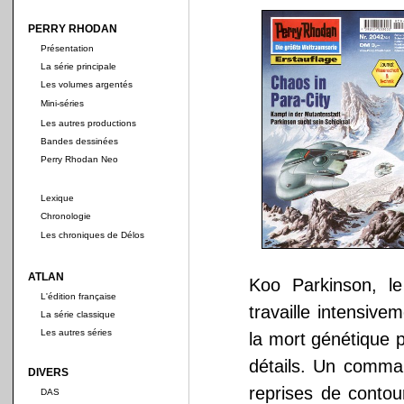
PERRY RHODAN
Présentation
La série principale
Les volumes argentés
Mini-séries
Les autres productions
Bandes dessinées
Perry Rhodan Neo
Lexique
Chronologie
Les chroniques de Délos
ATLAN
Koo Parkinson, le
L'édition française
travaille intensiv
La série classique
Les autres séries
la mort génétique p
détails. Un comma
DIVERS
reprises de contou
DAS