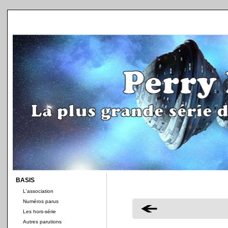
BASIS
L'association
Numéros parus
Les hors-série
Autres parutions