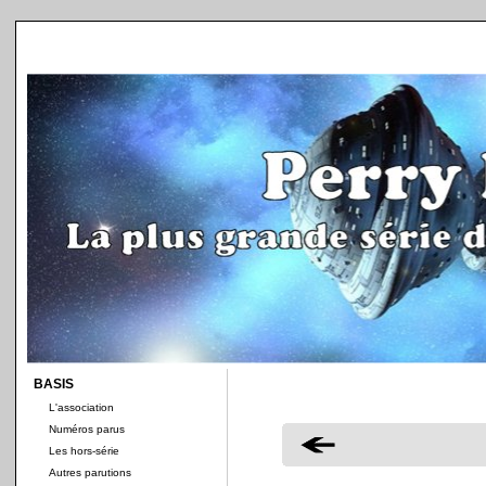
BASIS
L'association
Numéros parus
Les hors-série
Autres parutions