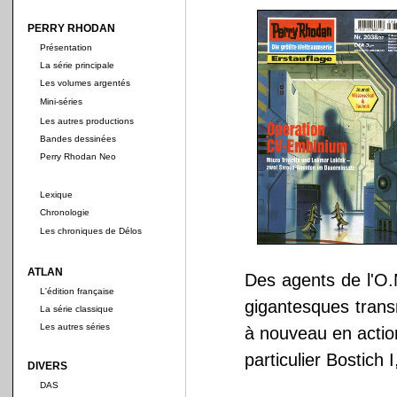
PERRY RHODAN
Présentation
La série principale
Les volumes argentés
Mini-séries
Les autres productions
Bandes dessinées
Perry Rhodan Neo
Lexique
Chronologie
Les chroniques de Délos
ATLAN
Des agents de l'O.
L'édition française
gigantesques trans
La série classique
Les autres séries
à nouveau en action
particulier Bostich 
DIVERS
DAS