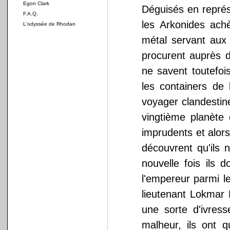
Egon Clark
Déguisés en repré
F.A.Q.
les Arkonides ach
L'odyssée de Rhodan
métal servant aux T
procurent auprès d
ne savent toutefoi
les containers de
voyager clandestine
vingtième planète
imprudents et alors
découvrent qu'ils 
nouvelle fois ils 
l'empereur parmi les
lieutenant Lokmar 
une sorte d'ivres
malheur, ils ont