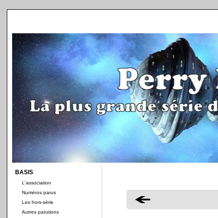
BASIS
L'association
Numéros parus
Les hors-série
Autres parutions