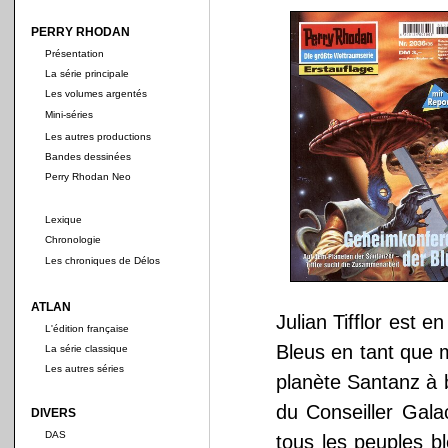
PERRY RHODAN
Présentation
La série principale
Les volumes argentés
Mini-séries
Les autres productions
Bandes dessinées
Perry Rhodan Neo
Lexique
Chronologie
Les chroniques de Délos
ATLAN
Julian Tifflor est 
L'édition française
Bleus en tant que mi
La série classique
Les autres séries
planète Santanz à 
du Conseiller Gala
DIVERS
DAS
tous les peuples bl