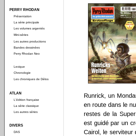
PERRY RHODAN
Présentation
La série principale
Les volumes argentés
Mini-séries
Les autres productions
Bandes dessinées
Perry Rhodan Neo
Lexique
Chronologie
Les chroniques de Délos
ATLAN
Runrick, un Monda
L'édition française
en route dans le n
La série classique
Les autres séries
restes de la Superi
est guidé par un cro
DIVERS
Cairol, le servite
DAS