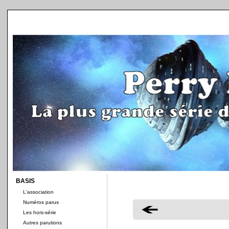
BASIS
L'association
Numéros parus
Les hors-série
Autres parutions