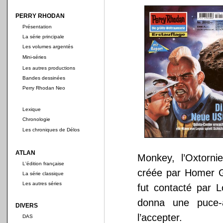
PERRY RHODAN
Présentation
La série principale
Les volumes argentés
Mini-séries
Les autres productions
Bandes dessinées
Perry Rhodan Neo
Lexique
Chronologie
Les chroniques de Délos
ATLAN
Monkey, l’Oxtorn
L'édition française
créée par Homer G.
La série classique
Les autres séries
fut contacté par L
donna une puce-a
DIVERS
l’accepter.
DAS