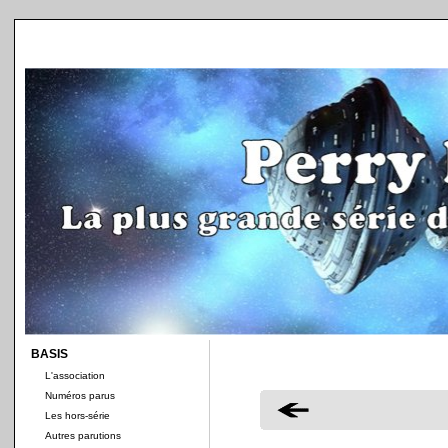
BASIS
L'association
Numéros parus
Les hors-série
Autres parutions