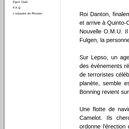
Egon Clark
F.A.Q.
Roi Danton, finale
L'odyssée de Rhodan
et arrive à Quinto-C
Nouvelle O.M.U. Il
Fulgen, la person
Sur Lepso, un age
des événements réc
de terroristes cél
planète, semble es
Bonning revient su
Une flotte de navi
Camelot. Ils cher
ordonne l’érection