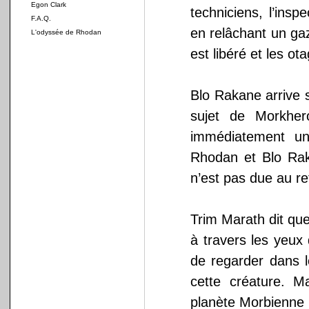
Egon Clark
techniciens, l’ins
F.A.Q.
en relâchant un ga
L'odyssée de Rhodan
est libéré et les o
Blo Rakane arrive 
sujet de Morkher
immédiatement un
Rhodan et Blo Ra
n’est pas due au re
Trim Marath dit qu
à travers les ye
de regarder dans 
cette créature. M
planète Morbienne I