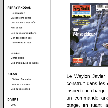
PERRY RHODAN
Présentation
La série principale
Les volumes argentés
Mini-séries
Les autres productions
Bandes dessinées
Perry Rhodan Neo
Lexique
Chronologie
Les chroniques de Délos
ATLAN
Le Waylon Javier 
L'édition française
construit dans les 
La série classique
Les autres séries
inspecteur chargé
un commando arko
DIVERS
otage, en tuant la
DAS