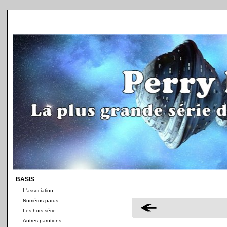
BASIS
L'association
Numéros parus
Les hors-série
Autres parutions