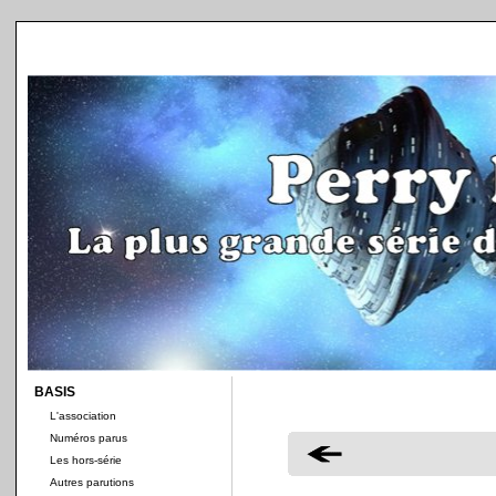
BASIS
L'association
Numéros parus
Les hors-série
Autres parutions