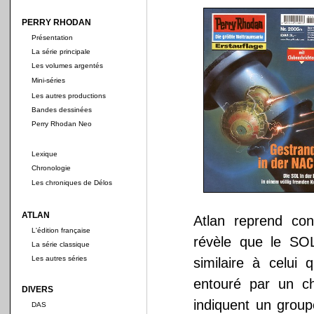
PERRY RHODAN
Présentation
La série principale
Les volumes argentés
Mini-séries
Les autres productions
Bandes dessinées
Perry Rhodan Neo
Lexique
Chronologie
Les chroniques de Délos
ATLAN
Atlan reprend co
L'édition française
révèle que le SO
La série classique
Les autres séries
similaire à celui
entouré par un c
DIVERS
indiquent un groupe
DAS