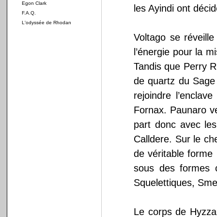
Egon Clark
les Ayindi ont déci
F.A.Q.
L'odyssée de Rhodan
Voltago se réveill
l’énergie pour la m
Tandis que Perry R
de quartz du Sage 
rejoindre l’enclav
Fornax. Paunaro ve
part donc avec les
Calldere. Sur le ch
de véritable forme
sous des formes c
Squelettiques, Sm
Le corps de Hyzza