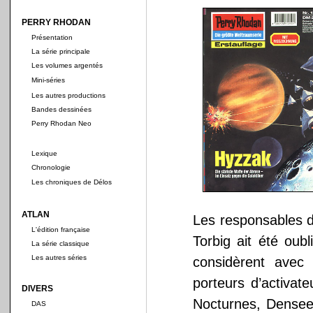
PERRY RHODAN
Présentation
La série principale
Les volumes argentés
Mini-séries
Les autres productions
Bandes dessinées
Perry Rhodan Neo
Lexique
Chronologie
Les chroniques de Délos
ATLAN
Les responsables 
L'édition française
Torbig ait été oub
La série classique
Les autres séries
considèrent avec 
porteurs d’activat
DIVERS
Nocturnes, Densee
DAS