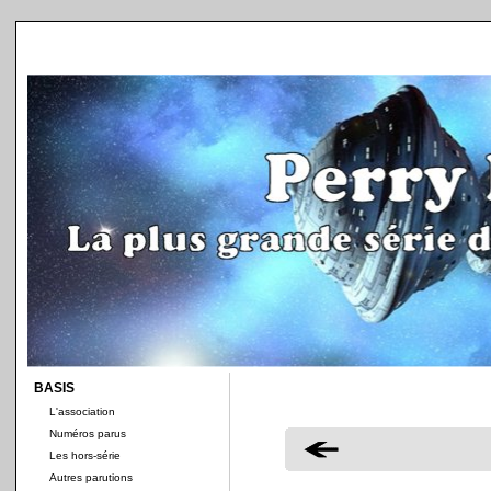
BASIS
L'association
Numéros parus
Les hors-série
Autres parutions