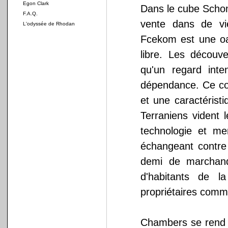
Egon Clark
Dans le cube Scho
F.A.Q.
vente dans de vi
L'odyssée de Rhodan
Fcekom est une oa
libre. Les découv
qu'un regard inte
dépendance. Ce cont
et une caractérist
Terraniens vident 
technologie et me
échangeant contre
demi de marchandi
d'habitants de l
propriétaires com
Chambers se rend d