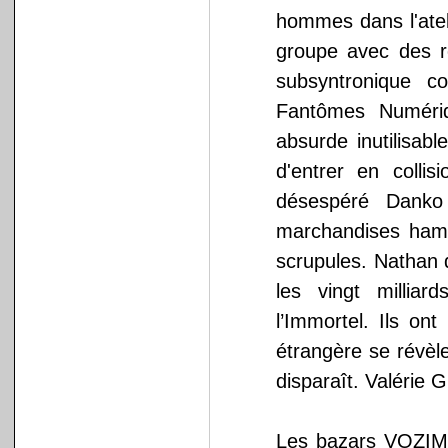
hommes dans l'atel
groupe avec des ro
subsyntronique co
Fantômes Numériq
absurde inutilisab
d'entrer en coll
désespéré Danko
marchandises hamam
scrupules. Nathan 
les vingt millia
l’Immortel. Ils on
étrangère se révèle
disparaît. Valérie
Les bazars VOZIM