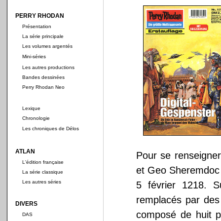
PERRY RHODAN
Présentation
La série principale
Les volumes argentés
Mini-séries
Les autres productions
Bandes dessinées
Perry Rhodan Neo
Lexique
Chronologie
Les chroniques de Délos
ATLAN
Pour se renseign
L'édition française
et Geo Sheremdoc 
La série classique
Les autres séries
5 février 1218. 
remplacés par des 
DIVERS
composé de huit pl
DAS