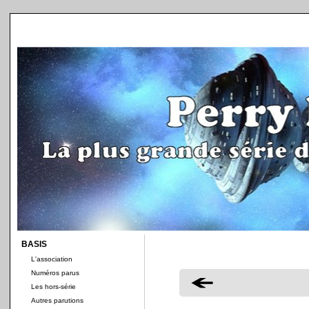
BASIS
L'association
Numéros parus
Les hors-série
Autres parutions