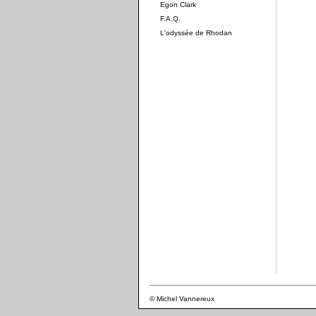
Egon Clark
F.A.Q.
L'odyssée de Rhodan
© Michel Vannereux