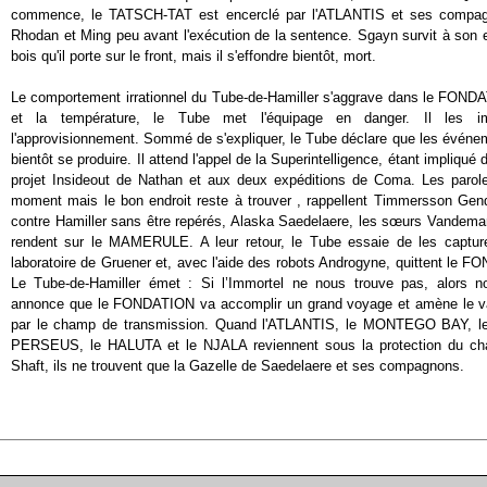
commence, le TATSCH-TAT est encerclé par l'ATLANTIS et ses compag
Rhodan et Ming peu avant l'exécution de la sentence. Sgayn survit à son
bois qu'il porte sur le front, mais il s'effondre bientôt, mort.
Le comportement irrationnel du Tube-de-Hamiller s'aggrave dans le FONDA
et la température, le Tube met l'équipage en danger. Il les i
l'approvisionnement. Sommé de s'expliquer, le Tube déclare que les événeme
bientôt se produire. Il attend l'appel de la Superintelligence, étant impliqué
projet Insideout de Nathan et aux deux expéditions de Coma. Les paroles
moment mais le bon endroit reste à trouver , rappellent Timmersson Gen
contre Hamiller sans être repérés, Alaska Saedelaere, les sœurs Vandemar
rendent sur le MAMERULE. A leur retour, le Tube essaie de les capturer
laboratoire de Gruener et, avec l'aide des robots Androgyne, quittent le 
Le Tube-de-Hamiller émet : Si l’Immortel ne nous trouve pas, alors nou
annonce que le FONDATION va accomplir un grand voyage et amène le va
par le champ de transmission. Quand l'ATLANTIS, le MONTEGO BAY, 
PERSEUS, le HALUTA et le NJALA reviennent sous la protection du cham
Shaft, ils ne trouvent que la Gazelle de Saedelaere et ses compagnons.