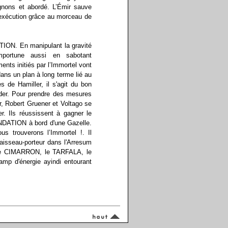
nons et abordé. L’Émir sauve
 exécution grâce au morceau de
TION. En manipulant la gravité
mportune aussi en sabotant
nts initiés par l’Immortel vont
 dans un plan à long terme lié au
 de Hamiller, il s'agit du bon
der. Pour prendre des mesures
, Robert Gruener et Voltago se
. Ils réussissent à gagner le
FONDATION à bord d'une Gazelle.
s trouverons l’Immortel !. Il
isseau-porteur dans l'Arresum
le CIMARRON, le TARFALA, le
p d'énergie ayindi entourant