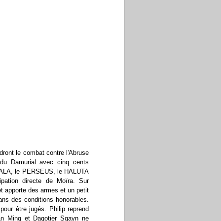
ndront le combat contre l'Abruse
e du Damurial avec cinq cents
FALA, le PERSEUS, le HALUTA
ipation directe de Moïra. Sur
et apporte des armes et un petit
ns des conditions honorables.
pour être jugés. Philip reprend
ian Ming et Dagotier Sgayn ne