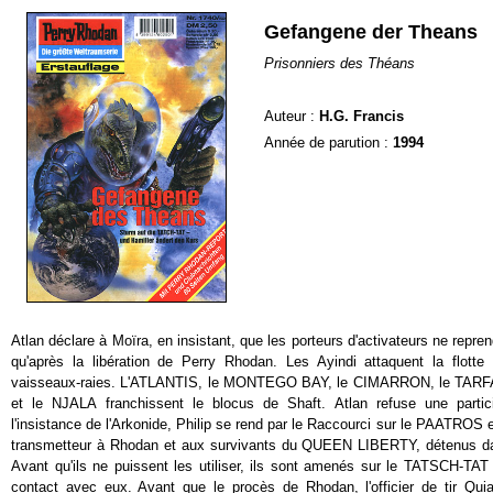
Gefangene der Theans
Prisonniers des Théans
Auteur :
H.G. Francis
Année de parution :
1994
Atlan déclare à Moïra, en insistant, que les porteurs d'activateurs ne repre
qu'après la libération de Perry Rhodan. Les Ayindi attaquent la flott
vaisseaux-raies. L'ATLANTIS, le MONTEGO BAY, le CIMARRON, le TAR
et le NJALA franchissent le blocus de Shaft. Atlan refuse une partic
l'insistance de l'Arkonide, Philip se rend par le Raccourci sur le PAATROS 
transmetteur à Rhodan et aux survivants du QUEEN LIBERTY, détenus da
Avant qu'ils ne puissent les utiliser, ils sont amenés sur le TATSCH-TAT 
contact avec eux. Avant que le procès de Rhodan, l'officier de tir Qu