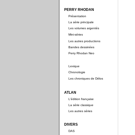
PERRY RHODAN
Présentation
La série principale
Les volumes argentés
Mini-séries
Les autres productions
Bandes dessinées
Perry Rhodan Neo
Lexique
Chronologie
Les chroniques de Délos
ATLAN
L'édition française
La série classique
Les autres séries
DIVERS
DAS