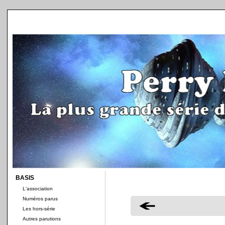
BASIS
L'association
Numéros parus
Les hors-série
Autres parutions