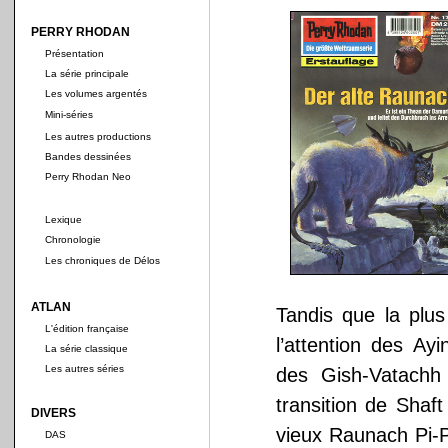
PERRY RHODAN
Présentation
La série principale
Les volumes argentés
Mini-séries
Les autres productions
Bandes dessinées
Perry Rhodan Neo
Lexique
Chronologie
Les chroniques de Délos
ATLAN
Tandis que la plus
L'édition française
l’attention des Ay
La série classique
Les autres séries
des Gish-Vatachh
transition de Shaf
DIVERS
vieux Raunach Pi-Po
DAS