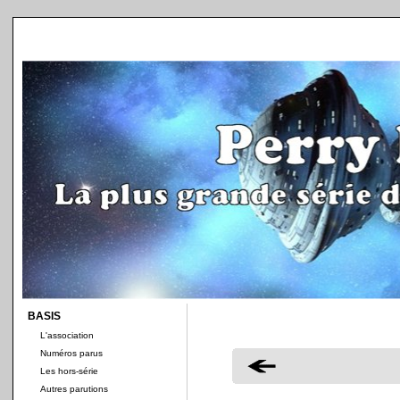
BASIS
L'association
Numéros parus
Les hors-série
Autres parutions