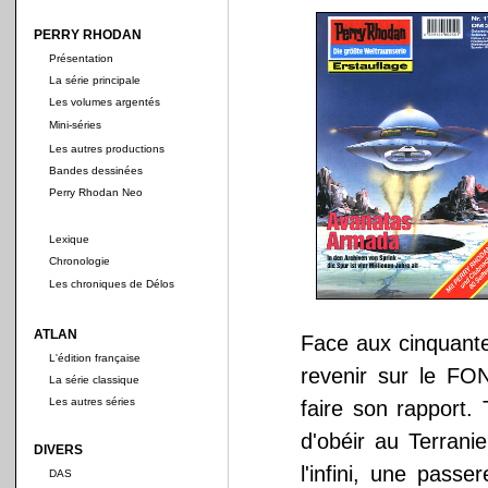
PERRY RHODAN
Présentation
La série principale
Les volumes argentés
Mini-séries
Les autres productions
Bandes dessinées
Perry Rhodan Neo
Lexique
Chronologie
Les chroniques de Délos
ATLAN
Face aux cinquante
L'édition française
revenir sur le F
La série classique
Les autres séries
faire son rapport.
d'obéir au Terrani
DIVERS
l'infini, une passe
DAS