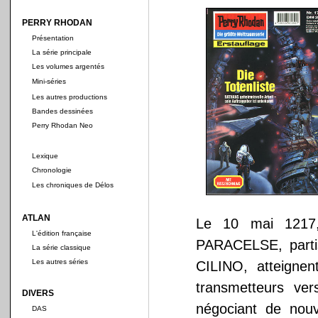
PERRY RHODAN
Présentation
La série principale
Les volumes argentés
Mini-séries
Les autres productions
Bandes dessinées
Perry Rhodan Neo
Lexique
Chronologie
Les chroniques de Délos
ATLAN
Le 10 mai 1217,
L'édition française
PARACELSE, partis
La série classique
Les autres séries
CILINO, atteignen
transmetteurs ver
DIVERS
négociant de nouv
DAS