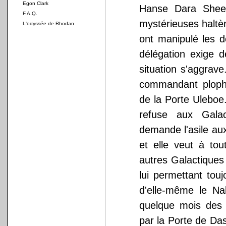
Egon Clark
Hanse Dara Sheen
F.A.Q.
mystérieuses haltè
L'odyssée de Rhodan
ont manipulé les 
délégation exige d
situation s'aggrav
commandant ploph
de la Porte Uleboe.
refuse aux Galac
demande l'asile au
et elle veut à to
autres Galactiques
lui permettant touj
d'elle-même le Na
quelque mois des 
par la Porte de Da