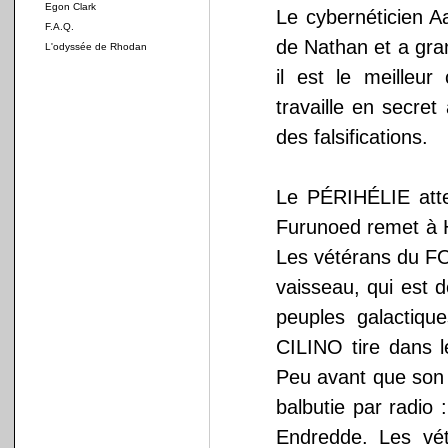
Egon Clark
Le cybernéticien Aa
F.A.Q.
de Nathan et a gra
L'odyssée de Rhodan
il est le meilleur
travaille en secre
des falsifications.
Le PÉRIHÉLIE attei
Furunoed remet à H
Les vétérans du F
vaisseau, qui est 
peuples galactique
CILINO tire dans l
Peu avant que son 
balbutie par radio
Endredde. Les vé