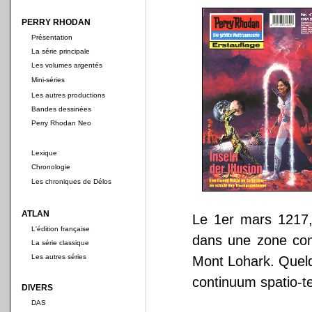
PERRY RHODAN
Présentation
La série principale
Les volumes argentés
Mini-séries
Les autres productions
Bandes dessinées
Perry Rhodan Neo
Lexique
Chronologie
Les chroniques de Délos
ATLAN
Le 1er mars 1217, 
L'édition française
dans une zone comp
La série classique
Les autres séries
Mont Lohark. Quelq
continuum spatio-t
DIVERS
DAS