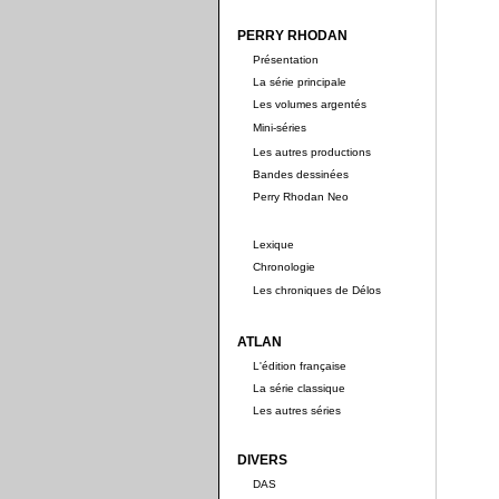
PERRY RHODAN
Présentation
La série principale
Les volumes argentés
Mini-séries
Les autres productions
Bandes dessinées
Perry Rhodan Neo
Lexique
Chronologie
Les chroniques de Délos
ATLAN
L'édition française
La série classique
Les autres séries
DIVERS
DAS