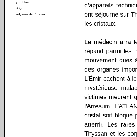
Egon Clark
d’appareils techn
F.A.Q.
ont séjourné sur T
L'odyssée de Rhodan
les cristaux.
Le médecin arra 
répand parmi les n
mouvement dues à d
des organes impor
L’Émir cachent à l
mystérieuse mala
victimes meurent q
l’Arresum. L’ATLAN
cristal soit bloqué
atterrir. Les rare
Thyssan et les co