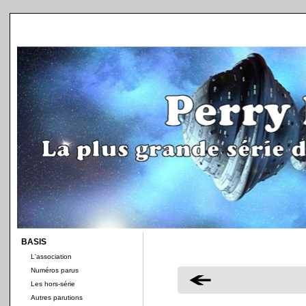
BASIS
L'association
Numéros parus
Les hors-série
Autres parutions