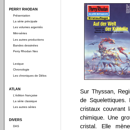
PERRY RHODAN
Présentation
La série principale
Les volumes argentés
Mini-séries
Les autres productions
Bandes dessinées
Perry Rhodan Neo
Lexique
Chronologie
Les chroniques de Délos
ATLAN
Sur Thyssan, Regin
L'édition française
de Squelettiques.
La série classique
Les autres séries
cristaux couvrant 
chimique. Une grot
DIVERS
cristal. Elle mèn
DAS