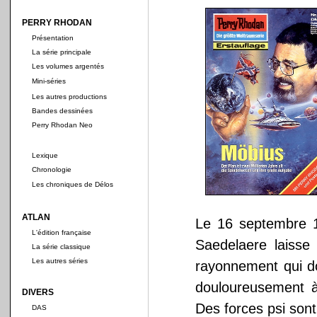
PERRY RHODAN
Présentation
La série principale
Les volumes argentés
Mini-séries
Les autres productions
Bandes dessinées
Perry Rhodan Neo
Lexique
Chronologie
Les chroniques de Délos
ATLAN
Le 16 septembre 1
L'édition française
Saedelaere laiss
La série classique
Les autres séries
rayonnement qui do
douloureusement à
DIVERS
Des forces psi son
DAS