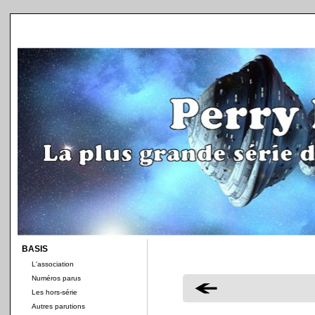
BASIS
L'association
Numéros parus
Les hors-série
Autres parutions