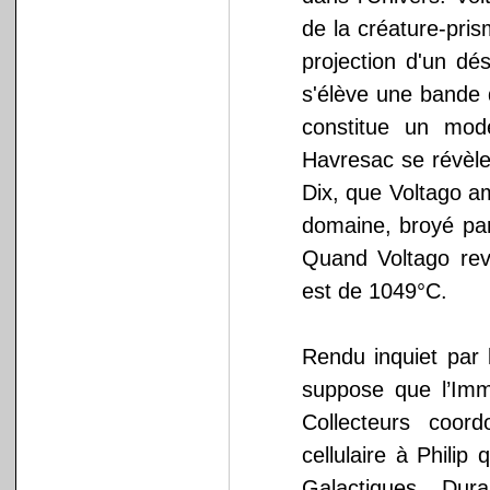
de la créature-pris
projection d'un dé
s'élève une bande 
constitue un modè
Havresac se révèle
Dix, que Voltago a
domaine, broyé par
Quand Voltago re
est de 1049°C.
Rendu inquiet par 
suppose que l’Imm
Collecteurs coor
cellulaire à Phili
Galactiques. Du