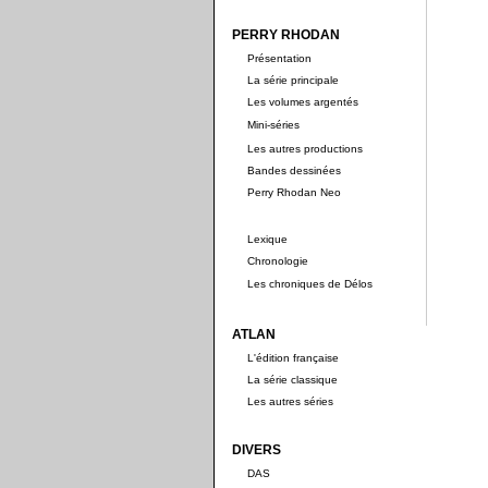
PERRY RHODAN
Présentation
La série principale
Les volumes argentés
Mini-séries
Les autres productions
Bandes dessinées
Perry Rhodan Neo
Lexique
Chronologie
Les chroniques de Délos
ATLAN
L'édition française
La série classique
Les autres séries
DIVERS
DAS